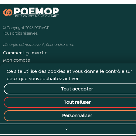
© Copyright 2026 POEMOP.
Tous droits réservés.
L'énergie est notre avenir, économisons-la.
Comment ça marche
Mon compte
Revue de presse
Ce site utilise des cookies et vous donne le contrôle sur
Avis clients
ceux que vous souhaitez activer
REJOIGNEZ-NOUS !
Tout accepter
Contact
Tout refuser
Personnaliser
|
|
|
Mentions légales
Cookies
Données personnelles
Conditions d’utilisation
X
Masquer le bandeau des cookies